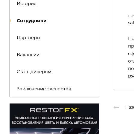
История
E-
Сотрудники
sa
Партнеры
По
пр
сф
Вакансии
от
по
Стать дилером
рж
Заключение экспертов
Наз